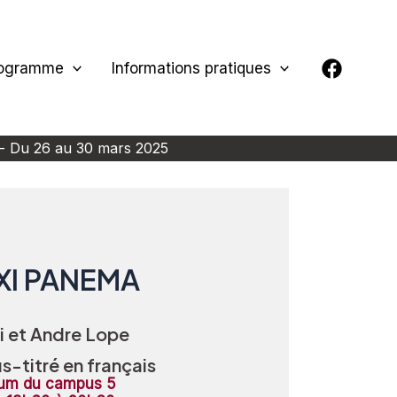
ogramme
Informations pratiques
- Du 26 au 30 mars 2025
UXI PANEMA
i et Andre Lope
s-titré en français
rium du campus 5