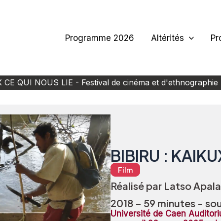
Programme 2026
Altérités
Pr
QUI NOUS LIE - Festival de cinéma et d'ethnographie 
BIBIRU : KAIK
Film
Réalisé par Latso Apala
2018 – 59 minutes - sou
Université de Caen Audito